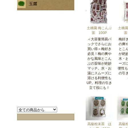
土橋園 梅こんぶ
土橋園
茶 100P
茶
＜大容量簡易パ
梅好
ックでさらにお
の爽
買い得＞梅好き
とこ
必見！梅の爽や
が絶
かな風味とこん
水・
ぶの旨味が絶妙
ーズ
マッチ。水・お
便性も
湯にスムーズに
の引
溶ける利便性も
UP。料理の引き
立て役にも！
高級粉末茶 ほ
高級