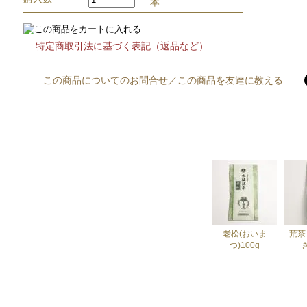
本
特定商取引法に基づく表記（返品など）
この商品についてのお問合せ
／
この商品を友達に教える
老松(おいま
荒茶
つ)100g
き