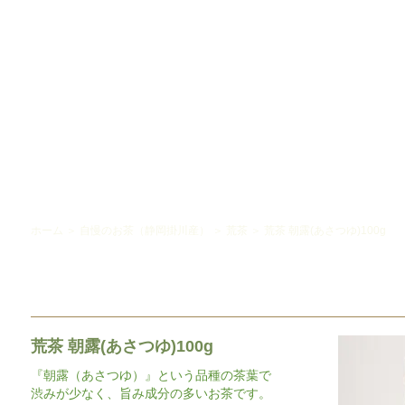
ホーム
＞
自慢のお茶（静岡掛川産）
＞
荒茶
＞
荒茶 朝露(あさつゆ)100g
荒茶 朝露(あさつゆ)100g
『朝露（あさつゆ）』という品種の茶葉で
渋みが少なく、旨み成分の多いお茶です。