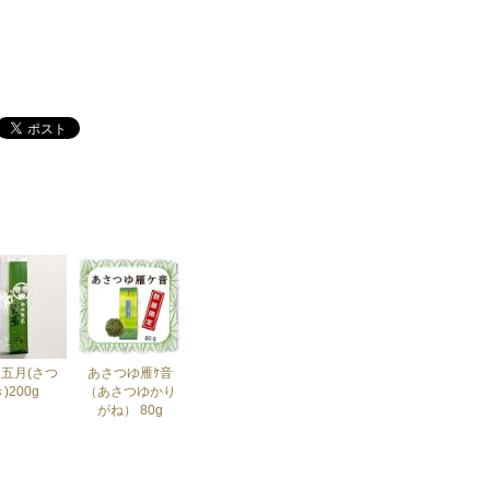
 五月(さつ
あさつゆ雁ｹ音
)200g
（あさつゆかり
がね） 80g