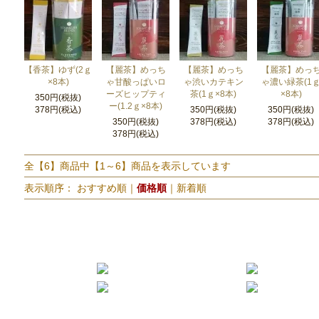
【香茶】ゆず(2ｇ
【麗茶】めっち
【麗茶】めっち
【麗茶】めっ
×8本)
ゃ甘酸っぱいロ
ゃ渋いカテキン
ゃ濃い緑茶(1
ーズヒップティ
茶(1ｇ×8本)
×8本)
350円(税抜)
ー(1.2ｇ×8本)
378円(税込)
350円(税抜)
350円(税抜)
350円(税抜)
378円(税込)
378円(税込)
378円(税込)
全【6】商品中【1～6】商品を表示しています
表示順序：
おすすめ順
｜
価格順
｜
新着順