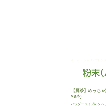
ホーム
＞
ソムリエブレン
【麗茶】めっちゃ
×8本)
パウダータイプのソム