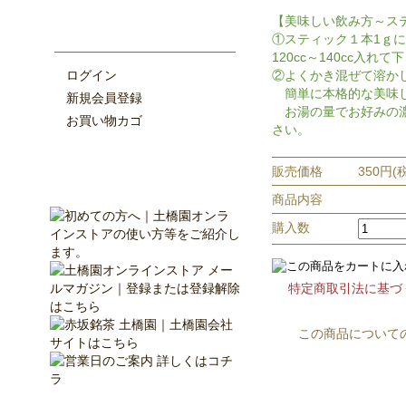
【美味しい飲み方～ス
①スティック１本1ｇ
120cc～140cc入れて
ログイン
②よくかき混ぜて溶か
簡単に本格的な美味し
新規会員登録
お湯の量でお好みの濃
お買い物カゴ
さい。
販売価格
350円(
商品内容
購入数
特定商取引法に基づ
この商品について