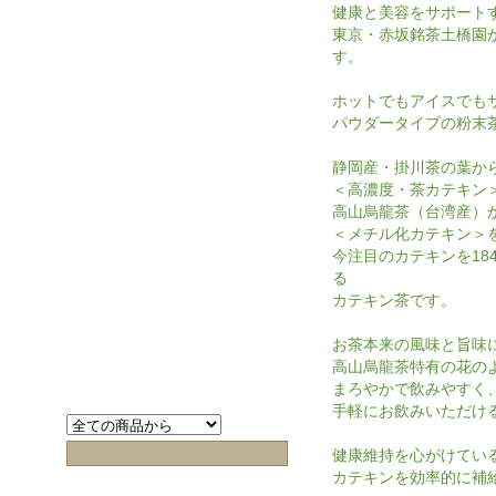
健康と美容をサポート
東京・赤坂銘茶土橋園
す。
ホットでもアイスでも
パウダータイプの粉末
静岡産・掛川茶の葉か
＜高濃度・茶カテキン
高山烏龍茶（台湾産）
＜メチル化カテキン＞
今注目のカテキンを184
る
カテキン茶です。
お茶本来の風味と旨味
高山烏龍茶特有の花の
まろやかで飲みやすく
手軽にお飲みいただけ
健康維持を心がけてい
カテキンを効率的に補