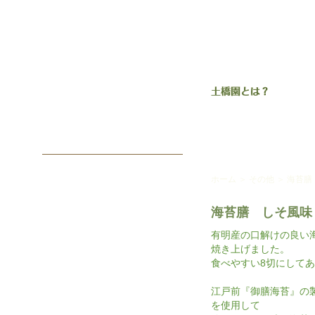
ホーム
＞
その他
＞
海苔膳
海苔膳 しそ風味
有明産の口解けの良い
焼き上げました。
食べやすい8切にして
江戸前『御膳海苔』の
を使用して